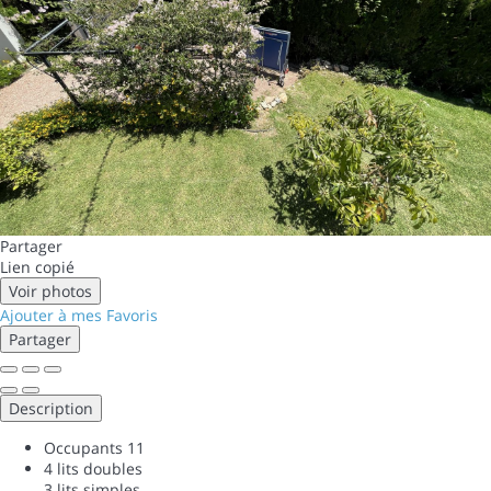
Partager
Lien copié
Voir photos
Ajouter à mes Favoris
Partager
Description
Occupants
11
4 lits doubles
3 lits simples